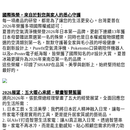
國際殊榮，來自於對您與家人的悉心守護
每一項產品的研發，都是為了讓您的生活更安心。台灣夏普在
2026年榮獲多項國際權威認可：
夏普的空氣清淨機榮登2026年日本第一品牌，更創下連續13年獲
日本母嬰雜誌票選第一名的殊榮，同時也是日本權威寵物媒體票
選的空清類別第一名，默默守護著全家與毛小孩的呼吸健康 。
在創新設計上，Purefit空氣清淨機、Poketomo口袋萌陪伴機器人
以及e-Poster電子紙海報，皆榮獲了國際知名的iF設計大賞 。夏普
冰箱更躍升為2026年東南亞第一名的品牌 。
這些榮耀，印證了SHARP在品質、美學與創新上，始終堅持給您
最好的。
2026展望：五大暖心承諾，擘畫智慧藍圖
邁向2026年，張凱傑總經理擘畫了五大的經營展望，全面回應您
的生活所需 ：
1. 日本工藝 x 生活美學：我們將日本匠人精神融入日常，讓每一
件家電不僅是實用的工具，更是提升居家質感的藝術品 。
2. 以AIoT打造智慧生活家電：讓AI真正融入日常 。透過智慧串
聯，家電不再冰冷，而是能主動感知、貼心照顧您需求的得力助