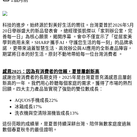
科技的進步，始終源於對美好生活的嚮往。台灣夏普於2026年5月
20日舉辦盛大的新品發表會 ，總經理張凱傑以「家到辦公室，完
善每一日」為核心願景，揭開序幕 。會中不僅宣示了「從居家美
學到商用未來，SHARP 攜手AI，守護您生活的每一刻」的品牌承
諾 ，更帶來涵蓋智慧生活、高效辦公與AI應用的全新產品陣容，
期望將日本的好生活，原封不動地帶給每一位台灣消費者 。
感恩2025：因為有消費者的信賴，夏普屢創新高
感謝台灣消費者的長期支持，2025年是台灣夏普充滿感恩且屢創
新高的一年 。我們用心聆聽每個家庭的需求，獲得了市場的熱烈
回饋，四大主力產品皆實現了強勁的雙位數成長：
AQUOS手機成長22% 
冰箱成長17% 
洗衣機與空清除濕機皆成長13% 
這份亮眼的成績單，是夏普持續深耕台灣、陪伴無數家庭度過無
數個春夏秋冬的最佳證明。