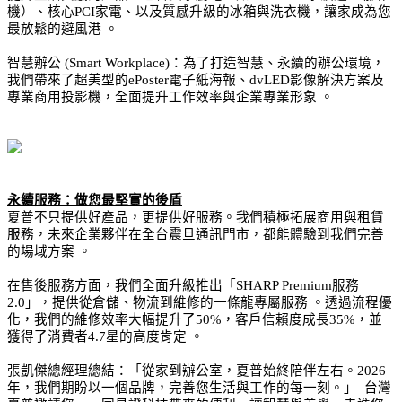
機）、核心PCI家電、以及質感升級的冰箱與洗衣機，讓家成為您
最放鬆的避風港 。
智慧辦公 (Smart Workplace)：為了打造智慧、永續的辦公環境，
我們帶來了超美型的ePoster電子紙海報、dvLED影像解決方案及
專業商用投影機，全面提升工作效率與企業專業形象 。
永續服務：做您最堅實的後盾
夏普不只提供好產品，更提供好服務。我們積極拓展商用與租賃
服務，未來企業夥伴在全台震旦通訊門市，都能體驗到我們完善
的場域方案 。
在售後服務方面，我們全面升級推出「SHARP Premium服務
2.0」，提供從倉儲、物流到維修的一條龍專屬服務 。透過流程優
化，我們的維修效率大幅提升了50%，客戶信賴度成長35%，並
獲得了消費者4.7星的高度肯定 。
張凱傑總經理總結：「從家到辦公室，夏普始終陪伴左右。2026
年，我們期盼以一個品牌，完善您生活與工作的每一刻。」  台灣