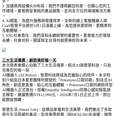
手。
3. 加速商用設備B2B布局：我們不僅照顧您的家，也關心您的工
作環境。夏普將從單純的產品銷售，走向全方位的場域解決方案 
。
4. AI賦能：為提升服務與營運效率，全新的線上客服機器人與
CaaS智慧平台將於6月1日溫暖上線，為您提供更即時、更精準的
互動體驗 。
5. ESG社會責任：我們深知永續經營的重要性。夏普致力於環境
永續、社會共好，期望與全台灣共創更美好的未來 。
三大生活場景，創造美好每一天
本次發表會精心勾勒了三大生活場景，結合AI與智慧科技，只為
完善您的每一刻 ：
AI機器人 (AI Robot)：智慧科技將成為您最貼心的陪伴。本次特
別介紹由日本夏普團隊所開發的「Poketomo口袋同萌」對話式AI
角色，創造更直覺、貼心的互動體驗 。Poketomo口袋同萌陪伴型
AI機器人正式登台，搭載Empathy Intelligence同理心感知智能語
言模型，建議售價NT$12,990元，2026年7月1日正式上市，即日
起開放預購。
智慧生活 (Smart Life)：從精品家電到生活美學，我們推出了多款
提升生活質感的產品，包含美學廚電（如HEALSIO水波爐、咖啡