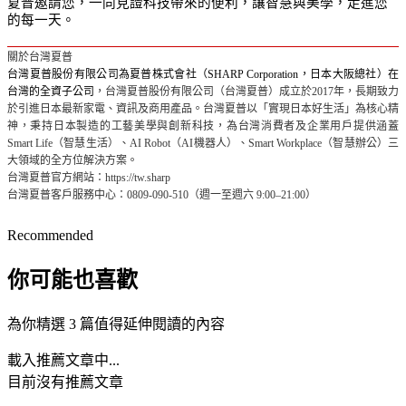
夏普邀請您，一同見證科技帶來的便利，讓智慧與美學，走進您
的每一天。
關於台灣夏普
台灣夏普股份有限公司為夏普株式會社（SHARP Corporation，日本大阪總社）在
台灣的全資子公司
，台灣夏普股份有限公司（台灣夏普）成立於2017年，長期致力
於引進日本最新家電、資訊及商用產品。台灣夏普以「實現日本好生活」為核心精
神，秉持日本製造的工藝美學與創新科技，為台灣消費者及企業用戶提供涵蓋
Smart Life（智慧生活）、AI Robot（AI機器人）、Smart Workplace（智慧辦公）三
大領域的全方位解決方案。
台灣夏普官方網站：https://tw.sharp
台灣夏普客戶服務中心：0809-090-510（週一至週六 9:00–21:00）
Recommended
你可能也喜歡
為你精選 3 篇值得延伸閱讀的內容
載入推薦文章中...
目前沒有推薦文章